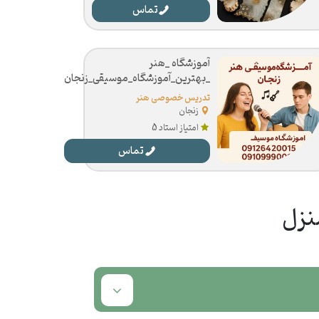
تماس
آموزشگاه _هنر
_بهترین_آموزشگاه_موسیقی_زنجان
تدریس خصوصی هنر
زنجان
امتیاز استاد 5
تماس
نزل