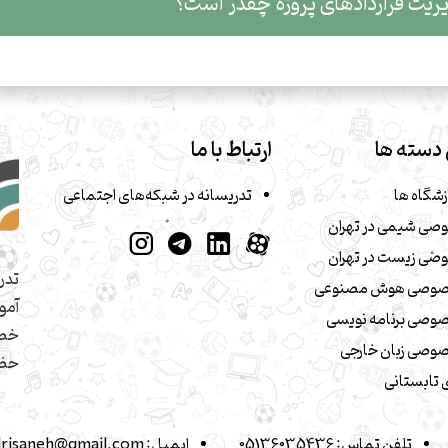
دادهای پروژه چقدر است؟
دسته ها
ارتباط با ما
زشگاه ها
تدریسانه در شبکه‌های اجتماعی
صی شیمی در تهران
صی زیست در تهران
تدر
صوصی هوش مصنوعی
آمو
وصی برنامه نویسی
خصو
وصی زبان خارجی
حضو
تابستانی
تلفن تماس:
05136035436
ایمیل:
drisaneh@gmail.com