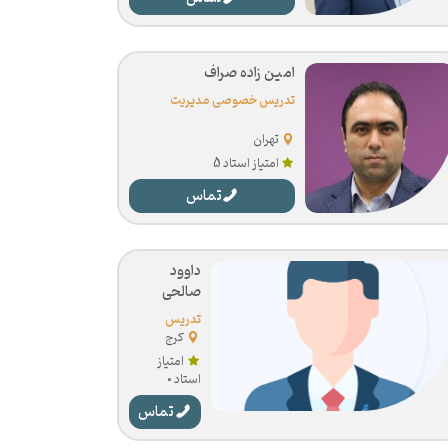
امین زاده صراف
تدریس خصوصی مدیریت
تهران
امتیاز استاد 5
تماس
داوود
صالحی
تدریس
خصوصی
کرج
مدیریت
امتیاز
استاد 0
تماس