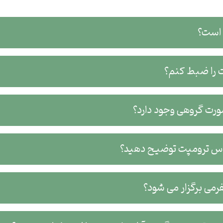
م؟
ت توضیح دهید؟