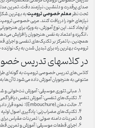
تدریس خصوصی ترومپت فرصتی منحصربه‌فرد برای هنرج
صدای پرقدرت و دلنشین، نیازمند دقت، تمرین مداوم
معلم خصوصی ترومپت
تحت نظر
به بهترین شکل 
نیازهای خود را دریافت کنند. مربی خصوصی ترومپت ب
او ایجاد کند. این نوع آموزش، به ویژه برای هنرجویا
، انگیزه و اعتماد به نفس هنرجویان را افزایش می‌
همچنین، با تمرکز بر تکنیک‌های تنفسی و اجرای ق
ترومپت بهترین راه برای تبدیل شدن به یک نوازنده 
در کلاسهای تدریس خصوص
کلاس‌های تدریس خصوصی ترومپت به گونه‌ای طراحی 
متنوعی به هنرجویان آموزش داده می‌شود تا آن‌ها به
مبانی تئوری موسیقی: آموزش نت‌خوانی و ش
تکنیک‌های تنفسی: آموزش تنفس دیافراگمی برا
حالت دهان (Embouchure): نحوه قرار دادن لب‌ها و دهان بر روی دهانه ترومپت برای تولید صدای شفاف - تمرینات تقویتی برای عضلات اطراف دهان.
تکنیک‌های مضراب‌زنی: یادگیری اصول اولیه م
تمرینات دامنه صوتی: تمرینات مقیاس برای ا
اجرای قطعات موسیقی: آموزش و تمرین قطعا