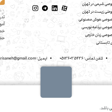
صی شیمی در تهران
صی زیست در تهران
تدر
صوصی هوش مصنوعی
آمو
وصی برنامه نویسی
خصو
وصی زبان خارجی
حضو
تابستانی
تلفن تماس:
05136035436
ایمیل:
drisaneh@gmail.com
 باشد.