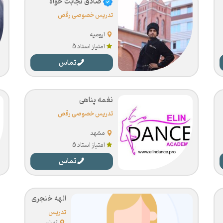
صادق نجابت خواه
تدریس خصوصی رقص
ارومیه
امتیاز استاد 5
تماس
نغمه پناهی
تدریس خصوصی رقص
مشهد
امتیاز استاد 5
تماس
الهه خنجری
تدریس
خصوصی
تهران