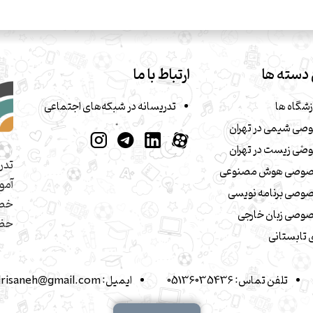
دسته ها
ارتباط با ما
زشگاه ها
تدریسانه در شبکه‌های اجتماعی
صی شیمی در تهران
صی زیست در تهران
تدر
صوصی هوش مصنوعی
آمو
وصی برنامه نویسی
خصو
وصی زبان خارجی
حضو
تابستانی
تلفن تماس:
05136035436
ایمیل:
drisaneh@gmail.com