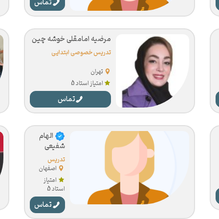
تماس
مرضیه امامقلی خوشه چین
تدریس خصوصی ابتدایی
تهران
امتیاز استاد 5
تماس
الهام
شفیعی
تدریس
خصوصی
اصفهان
ابتدایی
امتیاز
استاد 5
تماس