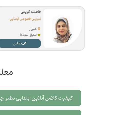
فاطمه کریمی
تدریس خصوصی ابتدایی
شیراز
امتیاز استاد 5
تماس
معلم
کیفیت کلاس آنلاین ابتدایی نطنز چ