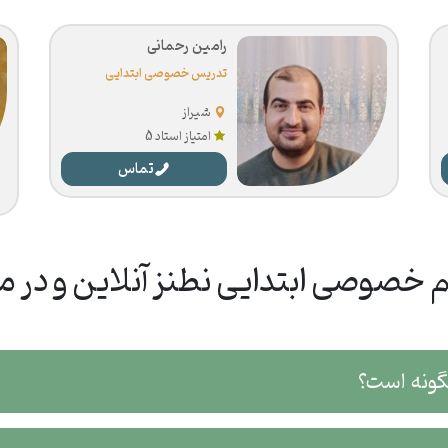
رامین رحمانی
تدریس خصوصی ابتدایی
شیراز
امتیاز استاد 5
تماس
 خصوصی ابتدایی نطنز آنلاین و در م
گونه است؟