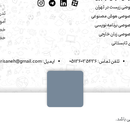
صی زیست در تهران
تدر
صوصی هوش مصنوعی
آمو
وصی برنامه نویسی
خصو
وصی زبان خارجی
حضو
تابستانی
تلفن تماس:
05136035436
ایمیل:
drisaneh@gmail.com
 باشد.