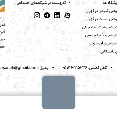
زشگاه ها
تدریسانه در شبکه‌های اجتماعی
صی شیمی در تهران
صی زیست در تهران
تدر
صوصی هوش مصنوعی
آمو
وصی برنامه نویسی
خصو
وصی زبان خارجی
حضو
تابستانی
تلفن تماس:
05136035436
ایمیل:
drisaneh@gmail.com