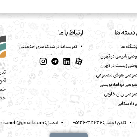
دسته ها
ارتباط با ما
زشگاه ها
تدریسانه در شبکه‌های اجتماعی
صی شیمی در تهران
صی زیست در تهران
تدر
صوصی هوش مصنوعی
آمو
وصی برنامه نویسی
خصو
وصی زبان خارجی
حضو
تابستانی
تلفن تماس:
05136035436
ایمیل:
drisaneh@gmail.com