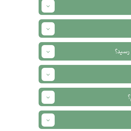
 رسید؟
؟