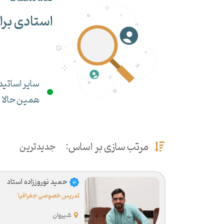
استادی برا
سایر اساتید 
همین حالا می
مرتب سازی بر اساس:
جدیدترین
حمید نوروززاده استاد
تدریس خصوصی جغرافیا
شیروان