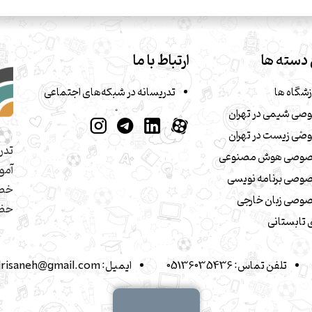
دسته ها
ارتباط با ما
زشگاه ها
تدریسانه در شبکه‌های اجتماعی
صی شیمی در تهران
صی زیست در تهران
تدر
صوصی هوش مصنوعی
آمو
وصی برنامه نویسی
خصو
وصی زبان خارجی
حضو
تابستانی
تلفن تماس:
05136035436
ایمیل:
drisaneh@gmail.com