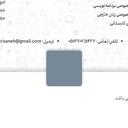
آمو
وصی برنامه نویسی
خصو
وصی زبان خارجی
حضو
تابستانی
تلفن تماس:
05136035436
ایمیل:
drisaneh@gmail.com
 باشد.