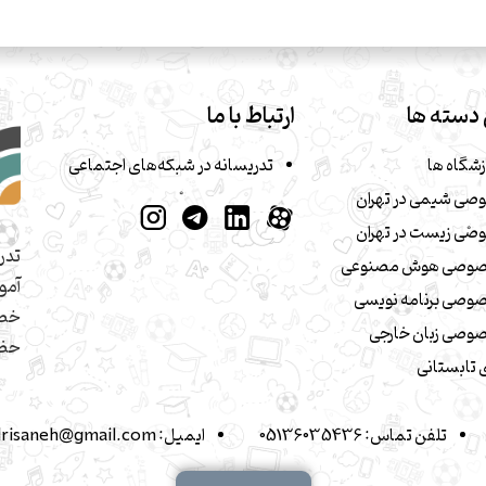
دسته ها
ارتباط با ما
زشگاه ها
تدریسانه در شبکه‌های اجتماعی
صی شیمی در تهران
صی زیست در تهران
تدر
صوصی هوش مصنوعی
آمو
وصی برنامه نویسی
خصو
وصی زبان خارجی
حضو
تابستانی
تلفن تماس:
05136035436
ایمیل:
drisaneh@gmail.com