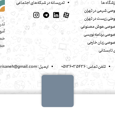
زشگاه ها
تدریسانه در شبکه‌های اجتماعی
صی شیمی در تهران
صی زیست در تهران
تدر
صوصی هوش مصنوعی
آمو
وصی برنامه نویسی
خصو
وصی زبان خارجی
حضو
تابستانی
تلفن تماس:
05136035436
ایمیل:
drisaneh@gmail.com