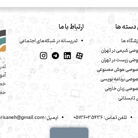
دسته ها
ارتباط با ما
زشگاه ها
تدریسانه در شبکه‌های اجتماعی
صی شیمی در تهران
صی زیست در تهران
تدر
صوصی هوش مصنوعی
آمو
وصی برنامه نویسی
خصو
وصی زبان خارجی
حضو
تابستانی
تلفن تماس:
05136035436
ایمیل:
drisaneh@gmail.com