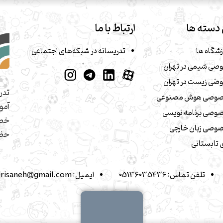
دسته ها
ارتباط با ما
زشگاه ها
تدریسانه در شبکه‌های اجتماعی
صی شیمی در تهران
صی زیست در تهران
تدر
صوصی هوش مصنوعی
آمو
وصی برنامه نویسی
خصو
وصی زبان خارجی
حضو
تابستانی
تلفن تماس:
05136035436
ایمیل:
drisaneh@gmail.com