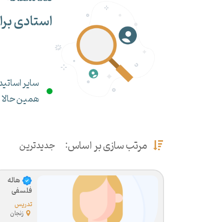
استادی برا
سایر اساتید 
همین حالا می
مرتب سازی بر اساس:
جدیدترین
هاله
فلسفی
تدریس
خصوصی
زنجان