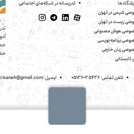
زشگاه ها
تدریسانه در شبکه‌های اجتماعی
صی شیمی در تهران
صی زیست در تهران
تدر
صوصی هوش مصنوعی
آمو
وصی برنامه نویسی
خصو
وصی زبان خارجی
حضو
تابستانی
تلفن تماس:
05136035436
ایمیل:
drisaneh@gmail.com