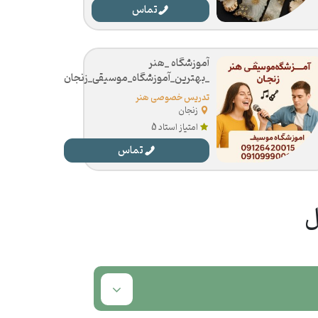
تماس
آموزشگاه _هنر
_بهترین_آموزشگاه_موسیقی_زنجان
تدریس خصوصی هنر
زنجان
امتیاز استاد 5
تماس
ل