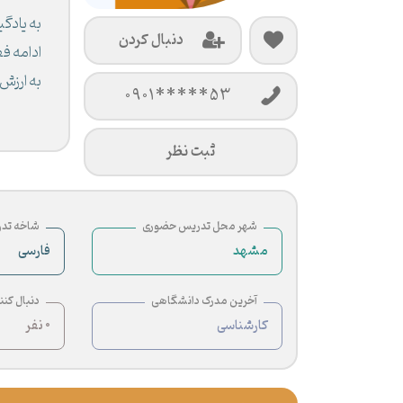
به یادگ
دنبال کردن
ادامه ف
به ارزش
0901*****53
ثبت نظر
شهر محل تدریس حضوری
شاخه تد
مشهد
فارسی
آخرین مدرک دانشگاهی
دنبال کنن
کارشناسی
0 نفر