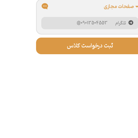
صفحات مجازی
@09013504553
تلگرام
ثبت درخواست کلاس