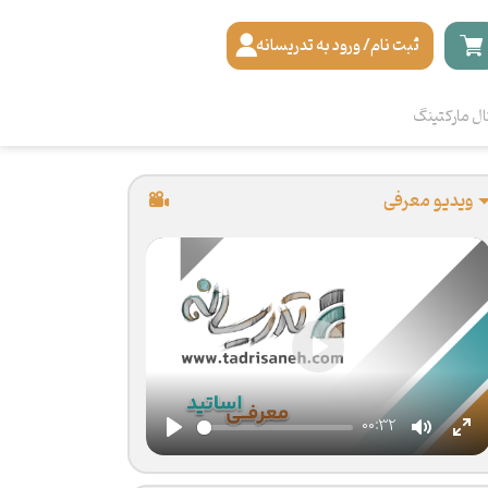
ثبت نام/ ورود به تدریسانه
ال مارکتینگ
ویدیو معرفی
Play
00:32
Play
Mute
En
ful