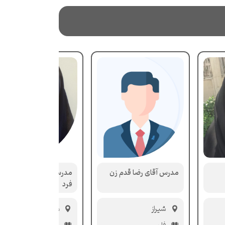
مدرس آقای رضا قدم زن
مدرس خانم زهره آراسته
فرد
شیراز
همدان